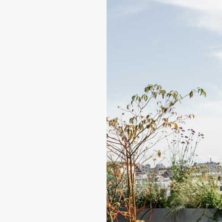
ROOFTOP POUR VOTRE
PROCHAIN ÉVÉNEMENT
Votre profil*
Une entreprise
Une agence
Un
particulier
Nom*
Société*
Email*
Téléphone*
Participants
pers.
Date de l'événement
Horaire
Message*