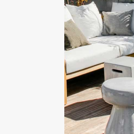
En soumettant ce formulaire, vous acceptez la
politique de confidentialité
du site.
* Champs obligatoires / Les informations récoltées feront
l’objet d’un traitement par les personnes compétentes au
sein de notre société aux fins de proposition de produits
et/ou services et de prospection commerciale.
Conformément à la réglementation en vigueur, vous
disposez notamment des droits d'opposition, d'accès, de
rectification et d'effacement de vos données
personnelles.