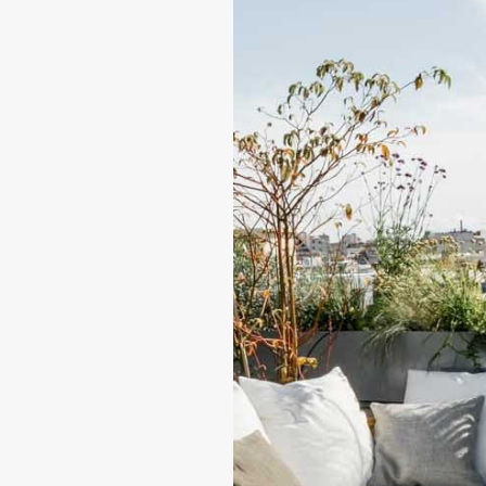
Votre profil*
Une entreprise
Une agence
Un
particulier
Nom*
Société*
Email*
Téléphone*
Participants
pers.
Date de l'événement
Horaire
Message*