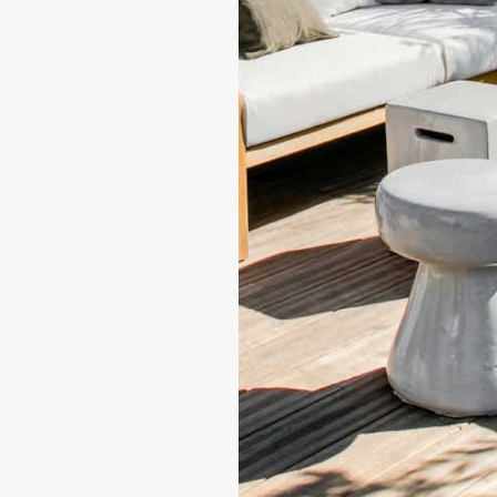
En soumettant ce formulaire, vous acceptez la
politique de confidentialité
du site.
* Champs obligatoires / Les informations récoltées feront
l’objet d’un traitement par les personnes compétentes au
sein de notre société aux fins de proposition de produits
et/ou services et de prospection commerciale.
Conformément à la réglementation en vigueur, vous
disposez notamment des droits d'opposition, d'accès, de
rectification et d'effacement de vos données
personnelles.